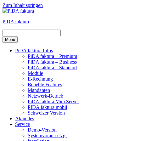
Zum Inhalt springen
PiDA faktura
Menü
PiDA faktura Infos
PiDA faktura – Premium
PiDA faktura – Business
PiDA faktura – Standard
Module
E-Rechnung
Beliebte Features
Mandanten
Netzwerk-Betrieb
PiDA faktura Mini Server
PIDA faktura mobil
Schweizer Version
Aktuelles
Service
Demo-Version
Systemvoraussetzg.