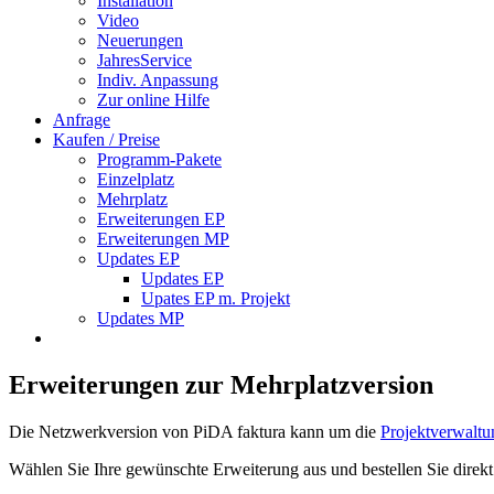
Installation
Video
Neuerungen
JahresService
Indiv. Anpassung
Zur online Hilfe
Anfrage
Kaufen / Preise
Programm-Pakete
Einzelplatz
Mehrplatz
Erweiterungen EP
Erweiterungen MP
Updates EP
Updates EP
Upates EP m. Projekt
Updates MP
Erweiterungen zur Mehrplatzversion
Die Netzwerkversion von PiDA faktura kann um die
Projektverwaltu
Wählen Sie Ihre gewünschte Erweiterung aus und bestellen Sie direkt