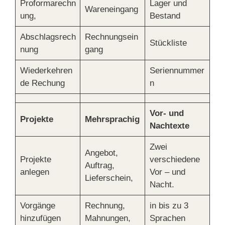
Proformarechn
Lager und
Wareneingang
ung,
Bestand
Abschlagsrech
Rechnungsein
Stückliste
nung
gang
Wiederkehren
Seriennummer
de Rechung
n
Vor- und
Projekte
Mehrsprachig
Nachtexte
Zwei
Angebot,
Projekte
verschiedene
Auftrag,
anlegen
Vor – und
Lieferschein,
Nacht.
Vorgänge
Rechnung,
in bis zu 3
hinzufügen
Mahnungen,
Sprachen